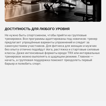
BODY SCULPT
ХАТХА ЙОГА
ДОСТУПНОСТЬ ДЛЯ ЛЮБОГО УРОВНЯ
Чередование интенсивных и менее
Разновидность пр
Не нужно быть спортсменом, чтобы прийти на групповые
интенсивных упражнений для обеспечения
объединяют асан
тренировки. Все программы адаптированы под новичков: тренер
поочерёдного напряжения и расслабления
упражнения и ко
предлагает упрощённые варианты упражнений и следит за
мышц
самочувствием участников. Для фитнеса для женщин и мужчин
без опыта отлично подойдут йога, растяжка и стартовые силовые
классы. Даже интенсивные форматы вроде TRX или интервальных
тренировок можно выполнять в щадящем режиме. Главное —
начать, а групповая поддержка поможет преодолеть первый
барьер и полюбить спорт.
ХОЧУ НА ГРУППЫ
Подберите направление и оставьте заявку