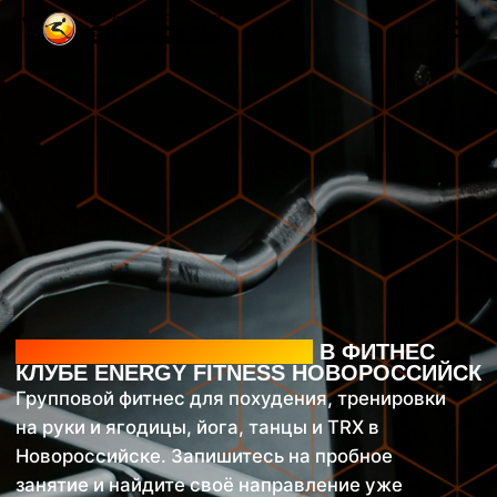
ГРУППОВЫЕ ТРЕНИРОВКИ
В ФИТНЕС
КЛУБЕ ENERGY FITNESS НОВОРОССИЙСК
Групповой фитнес для похудения, тренировки
на руки и ягодицы, йога, танцы и TRX в
Новороссийске. Запишитесь на пробное
занятие и найдите своё направление уже
сегодня!
ЗАПИСАТЬСЯ НА ПРОБНУЮ ТРЕНИРОВКУ