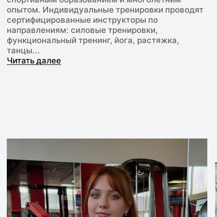
ПОЛУЧИТЬ ПЕРСОНАЛЬНУЮ
ТРЕНИРОВКУ В ПОДАРОК!
Напишите нам, и мы подробно
расскажем о занятиях в тренажерном
зале, стоимости абонементов,
расписании групповых программ и
услугах фитнес клуба. Получите
бесплатную индивидуальную
тренировку к любому абонементу!
+7
Я даю согласие на обработку
персональных данных в соответствии с
политикой конфиденциальности