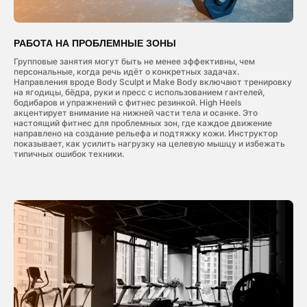
ГРУППОВЫЕ ТРЕНИРОВКИ
В НОВОРОССИЙСКЕ
Групповой фитнес — отличный способ
РАБОТА НА ПРОБЛЕМНЫЕ ЗОНЫ
разнообразить занятия в тренажерном зале и
Групповые занятия могут быть не менее эффективны, чем
найти единомышленников. Наш спортзал с
персональные, когда речь идёт о конкретных задачах.
групповыми тренировками предлагает более 50
Направления вроде Body Sculpt и Make Body включают тренировку
направлений: йога, пилатес, растяжка, танцы,
на ягодицы, бёдра, руки и пресс с использованием гантелей,
кроссфит, степаэробика, body pump и многие
бодибаров и упражнений с фитнес резинкой. High Heels
другие...
акцентирует внимание на нижней части тела и осанке. Это
настоящий фитнес для проблемных зон, где каждое движение
Читать далее
направлено на создание рельефа и подтяжку кожи. Инструктор
показывает, как усилить нагрузку на целевую мышцу и избежать
типичных ошибок техники.